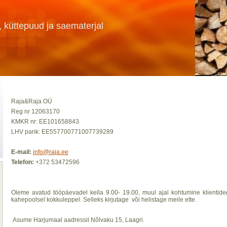
 küttepuud ja saematerjal
Raja&Raja
OÜ
Reg
nr 12063170
KMKR nr: EE101658843
LHV pank:
EE557700771007739289
E-mail:
info@raja.ee
Telefon
:
+372 53472596
Oleme
avatud
tööpäevadel
kella
9.00- 19.00,
muul
ajal
kohtumine
klientid
kahepoolsel
kokkuleppel
.
Selleks
kirjutage
või
helistage
meile
ette
.
Asume Harjumaal aadressil Nõlvaku 15, Laagri.