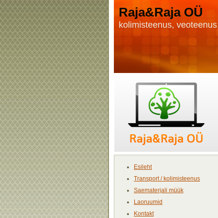
Raja&Raja OÜ
kolimisteenus, veoteenus,
Esileht
Transport / kolimisteenus
Saematerjali müük
Laoruumid
Kontakt