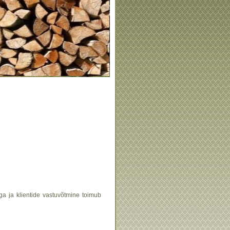
ega
ja
klientide
vastuvõtmine
toimub